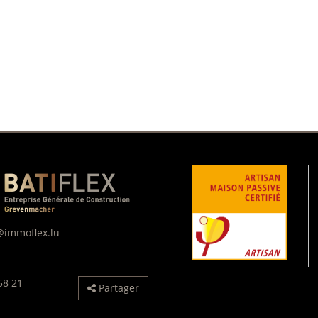
@immoflex.lu
58 21
Partager