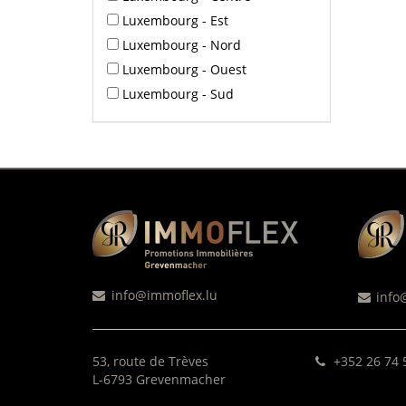
Luxembourg - Est
Luxembourg - Nord
Luxembourg - Ouest
Luxembourg - Sud
info@immoflex.lu
info
53, route de Trèves
+352 26 74 
L-6793 Grevenmacher