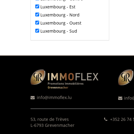
Luxembourg - Est
Luxembourg - Nord
Luxembourg - Ouest
Luxembourg - Sud
info@immoflex.lu
info
53, route de Trèves
+352 26 74 
L-6793 Grevenmacher