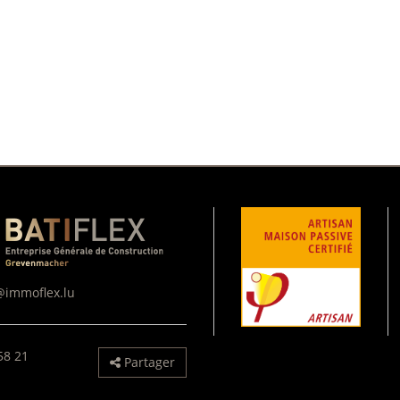
@immoflex.lu
58 21
Partager